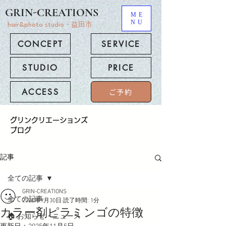
GRIN-CREATIONS
ME
NU
hair&photo studio・益田市
CONCEPT
SERVICE
STUDIO
PRICE
ACCESS
ご予約
​グリンクリエーションズ
ブログ
記事
全ての記事
GRIN-CREATIONS
全ての記事
2020年9月30日
読了時間: 1分
カラー剤ピラミンゴの特徴
🏠 お知らせ・ニュース