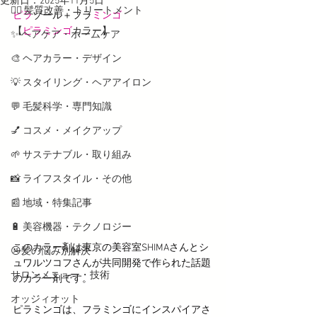
更新日：
2025年11月5日
💇‍♀️ 髪質改善・トリートメント
ピラ
ゾール＋フラ
ミンゴ
【
ピラミンゴ
カラー】
✨ ヘアケア・ホームケア
🎨 ヘアカラー・デザイン
💡 スタイリング・ヘアアイロン
💬 毛髪科学・専門知識
💅 コスメ・メイクアップ
🌱 サステナブル・取り組み
📸 ライフスタイル・その他
📰 地域・特集記事
🔋 美容機器・テクノロジー
このカラー剤は東京の美容室SHIMAさんと
シ
😣髪の悩み別解決
ュワルツコフさんが
共同開発で作られた話題
サロンメニュー・技術
のカラー剤です。
オッジィオット
ピラミンゴは、フラミンゴにインスパイアさ