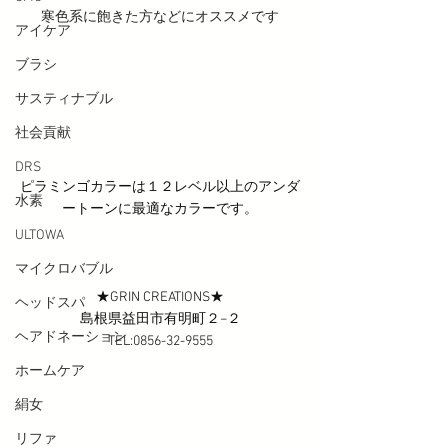
寒色系に飽きた方などにオススメです
アイケア
ブラシ
サスティナブル
社会貢献
DRS
ピラミンゴカラーは１２レベル以上のアンダ
水素
ートーンに最適なカラーです。
ULTOWA
マイクロバブル
★GRIN CREATIONS★
ヘッドスパ
島根県益田市有明町２−２
ヘアドネーション
TEL:0856-32-9555
ホームケア
絹女
リファ