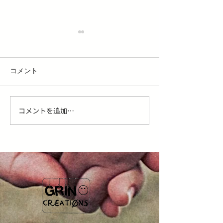
コメント
コメントを追加…
ウィービングとは？ハイ
【夏はヘアカラ
ライトとの違い・白髪ぼ
ちしやすい？原
かしへの活用まで益田市
ちのコツを益田
の美容師が解説
師が解説】