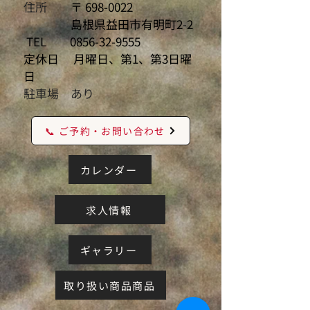
住所
〒
698-0022
島根県益田市有明町2-2
TEL
0856-32-9555
定休日 月曜日、第1、第3日曜
日
駐車場 あり
📞 ご予約・お問い合わせ
カレンダー
求人情報
ギャラリー
取り扱い商品商品