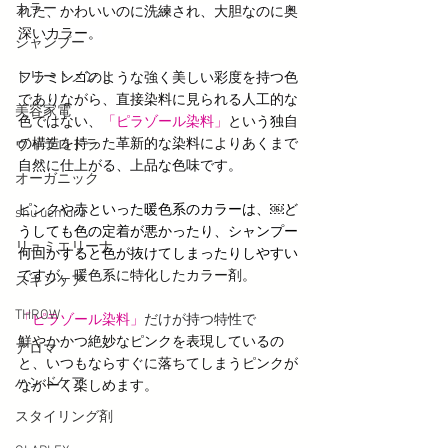
カラー
れた、かわいいのに洗練され、大胆なのに奥
深いカラー。
シャンプー
トリートメント
フラミンゴのような強く美しい彩度を持つ色
でありながら、直接染料に見られる人工的な
美容家電
色ではない、
「ピラゾール染料」
という独自
の構造を持った革新的な染料により
あくまで
ヴィラロドラ
自然に仕上がる、上品な色味です。
オーガニック
ピンクや赤といった暖色系のカラーは、￼ど
shu uemura
うしても色の定着が悪かったり、シャンプー
リュミエリーナ
何回かすると色が抜けてしまったりしやすい
ですが、
暖色系に特化したカラー剤。
スキンケア
THROW
「ピラゾール染料」
だけが持つ特性で
鮮やかかつ絶妙なピンクを表現しているの
アロマ
と、いつもならすぐに落ちてしまうピンクが
ハンドケア
ながーく楽しめます。　
スタイリング剤