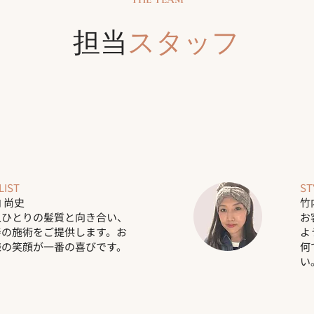
担当
スタッフ
LIST
ST
 尚史
竹
人ひとりの髪質と向き合い、
お
善の施術をご提供します。お
よ
様の笑顔が一番の喜びです。
何
い