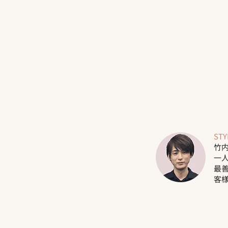
STY
竹内
一
最
客