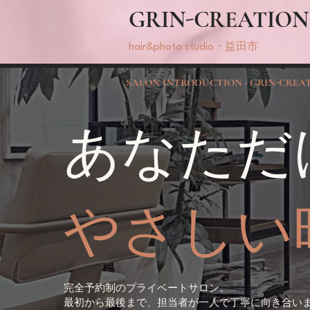
GRIN-CREATION
hair&photo studio・益田市
SALON INTRODUCTION · GRIN-CREA
あなただ
やさしい
完全予約制のプライベートサロン。
最初から最後まで、担当者が一人で丁寧に向き合い