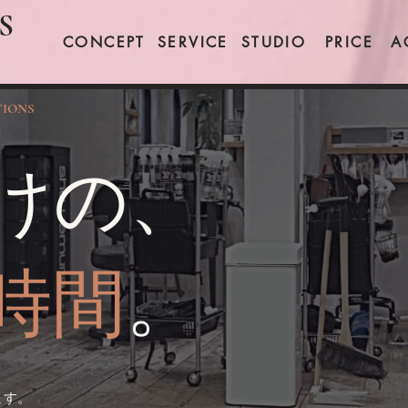
S
CONCEPT
SERVICE
STUDIO
PRICE
A
TIONS
けの、
時間
。
ます。