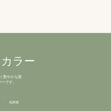
クカラー
く艶やかな髪
ラーです。
低刺激