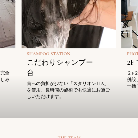
SHAMPOO STATION
PHO
こだわりシャンプー
2
台
、完全
２F
楽しみ
併設
首への負担が少ない「スタリオンⅡA」
一括
を使用。長時間の施術でも快適にお過ご
しいただけます。
THE TEAM