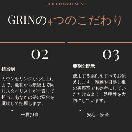
OUR COMMITMENT
GRINの
4つのこだわり
02
03
✂️
🌿
薬剤全開示
担当制
使用する薬剤をすべてお伝
カウンセリングから仕上げ
えします。転勤や引越し後
まで、最初から最後まで同
の美容室でも参考にしてい
じスタイリストが一貫して
ただけるよう、透明性を大
担当。あなたの髪の変化を
切にしています。
継続して把握します。
一貫担当
安心・安全