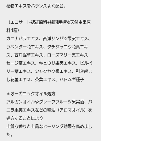
植物エキスをバランスよく配合。
（エコサート認証原料+純国産植物天然由来原
料4種）
カニナバラエキス、西洋サンザシ果実エキス、
ラベンダー花エキス、タチジャコウ花葉エキ
ス、西洋鋸草エキス、ローズマリー葉エキス
セージ葉エキス、キュウリ果実エキス、ビルベ
リー葉エキス、シャクヤク根エキス、引き起こ
し花茎エキス、茶葉エキス、ハトムギ種子
＊オーガニックオイル処方
アルガンオイルやグレープフルーツ果実酒、バ
ニラ果実エキスなどの精油（アロマオイル）を
処方することにより
上質な香りと上品なヒーリング効果を高めまし
た。