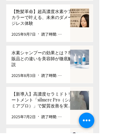
【艶髪革命】超高濃度水素ケア
カラーで叶える、未来のダメー
ジレス体験
2025年9月7日
読了時間: 7分
水素シャンプーの効果とは？市
販品との違いを美容師が徹底解
説
2025年8月3日
読了時間: 5分
【新導入】高濃度セラミドトリ
ートメント「silmere Pro（シル
ミアプロ）」で髪質改善を実
感！
2025年7月2日
読了時間: 3分
トリートメントは"良いもの"なの