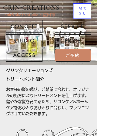
GRIN-CREATIONS
ME
NU
hair&photo studio・益田市
CONCEPT
SERVICE
STUDIO
PRICE
ACCESS
ご予約
​グリンクリエーションズ
トリートメント​紹介
お客様の髪の現状、ご希望に合わせ、オリジナ
ルの処方によりトリートメントを仕上げます。
​健やかな髪を育てるため、サロンケア&ホーム
ケアをおひとりおひとりに合わせ、プランニン
グさせていただきます。