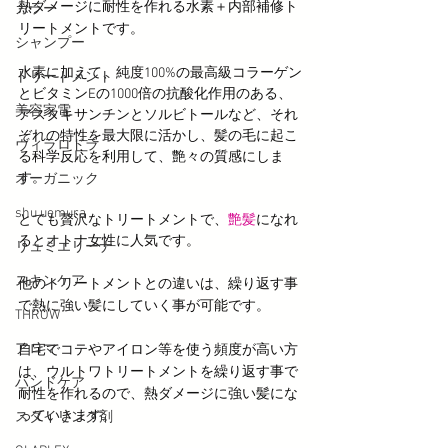
熱ダメージに耐性を作れる水素＋内部補修ト
カラー
リートメントです。
シャンプー
水素に加えて、純度100%の最高級コラーゲン
トリートメント
とビタミンEの1000倍の抗酸化作用のある、
美容家電
アスタキサンチンとソルビトールなど、それ
ぞれの特性を最大限に活かし、髪の毛に起こ
ヴィラロドラ
る科学反応を利用して、艶々の質感にしま
す。
オーガニック
shu uemura
とても贅沢なトリートメントで、
艶髪
になれ
るとオトナ女性に人気です。
リュミエリーナ
スキンケア
他のトリートメントとの違いは、繰り返す事
で熱に強い髪にしていく事が可能です。
THROW
アロマ
自宅でコテやアイロン等を使う頻度が高い方
は、ウルトワトリートメントを繰り返す事で
ハンドケア
耐性を作れるので、熱ダメージに強い髪にな
っていきます。
スタイリング剤