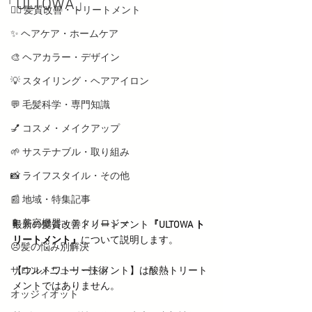
「ULTOWA」
💇‍♀️ 髪質改善・トリートメント
✨ ヘアケア・ホームケア
🎨 ヘアカラー・デザイン
💡 スタイリング・ヘアアイロン
💬 毛髪科学・専門知識
💅 コスメ・メイクアップ
🌱 サステナブル・取り組み
📸 ライフスタイル・その他
📰 地域・特集記事
🔋 美容機器・テクノロジー
最新の髪質改善トリートメント
『ULTOWA ト
リートメント』
について説明します。
😣髪の悩み別解決
サロンメニュー・技術
【ウルトワトリートメント】は酸熱トリート
メントではありません。
オッジィオット