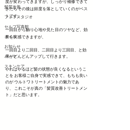
度が変わってきますが、しっかり補修できて
髪質改善
きたらその後は頻度を落としていくのがベス
トです。
フォトスタジオ
セルフ写真館
一回目から触り心地や見た目のツヤなど、効
オイル
果を実感できますが、
お知らせ
一回目より二回目、二回目より三回目、と効
パーマ
果がどんどんアップして行きます。
スキンケア
やればやるほど髪の状態が良くなるというこ
とを お客様ご自身で実感できて、もちも良い
のが ウルトワトリートメントの魅力であ
り、 これこそが真の「髪質改善トリートメン
ト」だと思います。