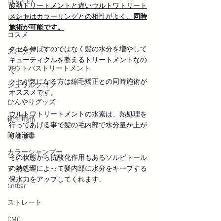
OLAPLEX
酸熱トリートメントと違いウルトワトリート
メントはカラーリングとの相性がよく、
同時
UVケア
施術が可能です。
コスメ
クセを伸ばすのではなく髪の水分を増やして
スピケア
キューティクルを整えるトリートメントなの
アウトバストリートメント
で
クセが気になる方は縮毛矯正との同時施術が
シュワルツコフ
オススメです。
ひんやりグッズ
ウルトワトリートメントの水素は、熱処理を
衛生用品
行ってあげる事で髪の毛内部で水分量が上が
除菌消毒
ります。
カラーシャンプー
その状態から抗酸化作用もあるソルビトール
の熱処理によって髪内部に水分をキープする
アプリエ
保水力をアップしてくれます
。
tintbar
ストレート
CMC