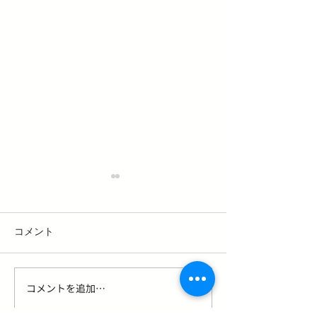
コメント
コメントを追加…
益田市でヘアドネーショ
髪の悩みを解消
ンができる美容室｜必要
のAGA・FAGA