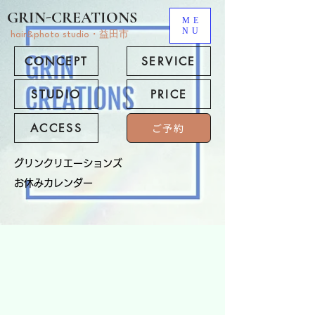
GRIN-CREATIONS
ME
NU
hair&photo studio・益田市
CONCEPT
SERVICE
STUDIO
PRICE
ACCESS
ご予約
​グリンクリエーションズ
お休みカレンダー