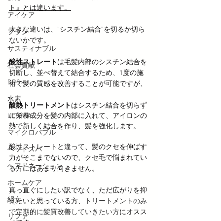
ト』とは違います。
アイケア
大きな違いは、”シスチン結合”を切るか切ら
ブラシ
ないかです。
サスティナブル
酸性ストレート
は毛髪内部のシスチン結合を
社会貢献
切断し、並べ替えて結合するため、1度の施
DRS
術で髪の質感を改善することが可能ですが、
水素
酸熱トリートメント
はシスチン結合を切らず
ULTOWA
に栄養成分を髪の内部に入れて、アイロンの
熱で新しく結合を作り、髪を強化します。
マイクロバブル
酸性ストレートと違って、髪のクセを伸ばす
ヘッドスパ
力がそこまでないので、クセ毛で悩まれてい
ヘアドネーション
る方にはあまり向きません。
ホームケア
真っ直ぐにしたい訳でなく、ただ広がりを抑
絹女
えたいと思っている方、
トリートメントのみ
で定期的に髪質改善していきたい方
にオスス
リファ