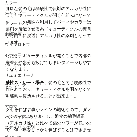
カラー
健康な髪の毛は弱酸性で反対のアルカリ性に
シャンプー
傾くとキューティクルが開く仕組みになって
おり、この習性を利用してパーマやカラーは
トリートメント
薬剤を浸透させる為（キューティクルの隙間
美容家電
から内部に浸透）アルカリ性の薬剤となって
います。
ヴィラロドラ
オーガニック
ただし、キューティクルが開くことで内部の
栄養分や水分も抜けてしまいダメージしやす
shu uemura
くなります。
リュミエリーナ
酸性ストレート場合
、髪の毛と同じ弱酸性で
スキンケア
作られており、キューティクルを開かなくて
THROW
も薬剤を浸透させることが出来ます。
アロマ
クセを伸ばす事がメインの施術なので、ダメ
ージが0ではありませし、通常の縮毛矯正
ハンドケア
（アルカリ性）と比べて薬のパワーが低いの
スタイリング剤
で、強い癖をしっかり伸ばすことはできませ
ん。