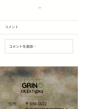
コメント
コメントを追加…
益田市でヘアドネーショ
髪の悩みを解消
ンができる美容室｜必要
のAGA・FAGA
な長さ・条件・流れを美
ンライン診療の
容師が解説
住所
〒
698-0022