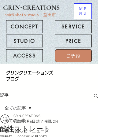
GRIN-CREATIONS
ME
NU
hair&photo studio・益田市
CONCEPT
SERVICE
STUDIO
PRICE
ACCESS
ご予約
​グリンクリエーションズ
ブログ
記事
全ての記事
GRIN-CREATIONS
全ての記事
2023年6月6日
読了時間: 2分
酸性ストレート
🏠 お知らせ・ニュース