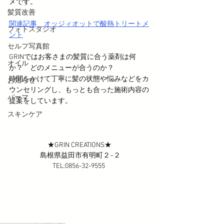
メです。
髪質改善
関連記事　オッジィオットで酸熱トリートメ
フォトスタジオ
ント
セルフ写真館
GRINではお客さまの髪質に合う薬剤は何
オイル
か？　どのメニューが合うのか？　
時間をかけて丁寧に髪の状態や悩みなどをカ
お知らせ
ウンセリングし、もっとも合った施術内容の
パーマ
提案をしています。
スキンケア
★GRIN CREATIONS★ 
島根県益田市有明町２−２
TEL:0856-32-9555  