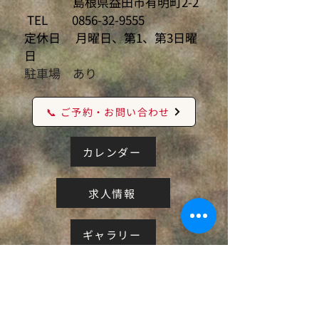
島根県益田市有明町2-2
TEL
0856-32-9555
定休日 月曜日、第1、第3日曜
日
駐車場 あり
📞 ご予約・お問い合わせ
カレンダー
求人情報
ギャラリー
取り扱い商品商品
２Fセルフ写真館BLANC