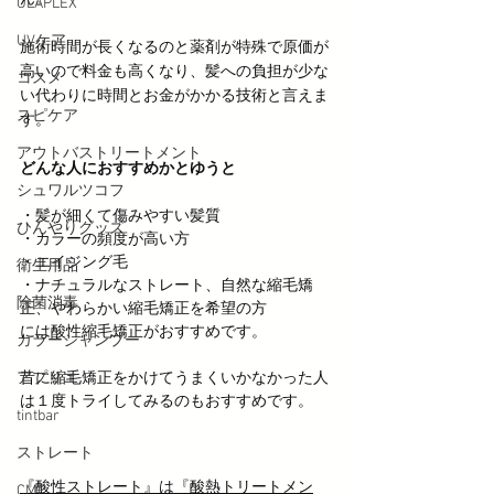
OLAPLEX
UVケア
施術時間が長くなるのと薬剤が特殊で原価が
高いので料金も高くなり、髪への負担が少な
コスメ
い代わりに時間とお金がかかる技術と言えま
スピケア
す。
アウトバストリートメント
どんな人におすすめかとゆうと
シュワルツコフ
・髪が細くて傷みやすい髪質
ひんやりグッズ
・カラーの頻度が高い方
・エイジング毛
衛生用品
・ナチュラルなストレート、自然な縮毛矯
除菌消毒
正、やわらかい縮毛矯正を希望の方
には酸性縮毛矯正がおすすめです。
カラーシャンプー
アプリエ
昔に縮毛矯正をかけてうまくいかなかった人
は１度トライしてみるのもおすすめです。
tintbar
ストレート
『酸性ストレート』は『酸熱トリートメン
CMC