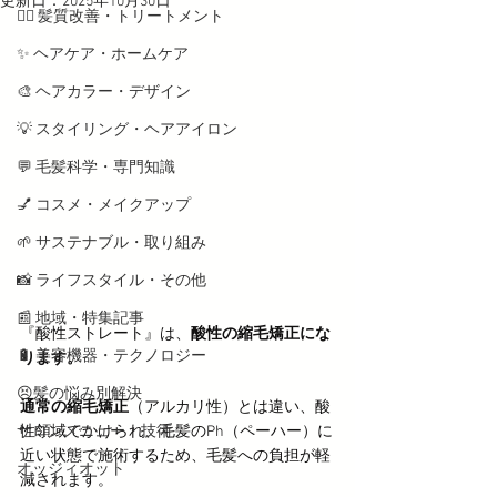
更新日：
2025年10月30日
💇‍♀️ 髪質改善・トリートメント
✨ ヘアケア・ホームケア
🎨 ヘアカラー・デザイン
💡 スタイリング・ヘアアイロン
💬 毛髪科学・専門知識
💅 コスメ・メイクアップ
🌱 サステナブル・取り組み
📸 ライフスタイル・その他
📰 地域・特集記事
『酸性ストレート』は、
酸性の縮毛矯正にな
🔋 美容機器・テクノロジー
ります。
😣髪の悩み別解決
通常の縮毛矯正
（アルカリ性）とは違い、酸
サロンメニュー・技術
性領域でかけられ、毛髪のPh（ペーハー）に
近い状態で施術するため、毛髪への負担が軽
オッジィオット
減されます。