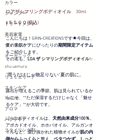
カラー
ロアザシマリングボディオイル　30ml  
シャンプー
¥５５００(税込)
トリートメント
美容家電
こんにちは！GRIN‐CREATIONSです☀今回は、
夏の素肌ケアにぴったりの
期間限定アイテム
ヴィラロドラ
をご紹介します。
オーガニック
その名も、
LOA ザ 
シマリングボディオイル
✨
shu uemura
“潤うだけじゃ物足りない”夏の肌に。
リュミエリーナ
スキンケア
露出が増えるこの季節、肌は見られているか
らこそ、**ただ保湿するだけじゃなく「魅せ
THROW
るケア」**が大切です。
アロマ
LOAのボディオイルは、
天然由来成分100％
。
ハンドケア
アボカドオイル、ホホバオイル、アルガンオ
スタイリング剤
イルなど、選び抜かれた植物オイルが
肌の内
側からふっくら
と整え、
ベタつかず、しっと