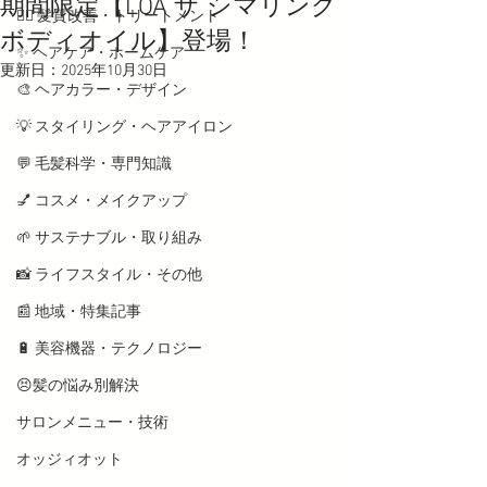
期間限定【LOA ザ シマリング
💇‍♀️ 髪質改善・トリートメント
ボディオイル】登場！
✨ ヘアケア・ホームケア
更新日：
2025年10月30日
🎨 ヘアカラー・デザイン
💡 スタイリング・ヘアアイロン
💬 毛髪科学・専門知識
💅 コスメ・メイクアップ
🌱 サステナブル・取り組み
📸 ライフスタイル・その他
📰 地域・特集記事
🔋 美容機器・テクノロジー
😣髪の悩み別解決
サロンメニュー・技術
オッジィオット