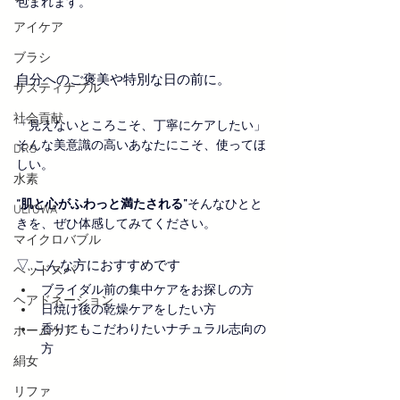
包まれます。
アイケア
ブラシ
自分へのご褒美や特別な日の前に。
サスティナブル
社会貢献
「見えないところこそ、丁寧にケアしたい」
そんな美意識の高いあなたにこそ、使ってほ
DRS
しい。
水素
“肌と心がふわっと満たされる”
そんなひとと
ULTOWA
きを、ぜひ体感してみてください。
マイクロバブル
▽ こんな方におすすめです
ヘッドスパ
ブライダル前の集中ケアをお探しの方
ヘアドネーション
日焼け後の乾燥ケアをしたい方
香りにもこだわりたいナチュラル志向の
ホームケア
方
絹女
リファ