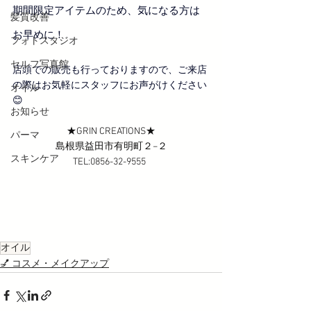
期間限定アイテムのため、気になる方は
髪質改善
お早めに！
フォトスタジオ
セルフ写真館
店頭での販売も行っておりますので、ご来店
の際はお気軽にスタッフにお声がけください
オイル
😊
お知らせ
★GRIN CREATIONS★
パーマ
島根県益田市有明町２−２
スキンケア
TEL:0856-32-9555 
オイル
💅 コスメ・メイクアップ