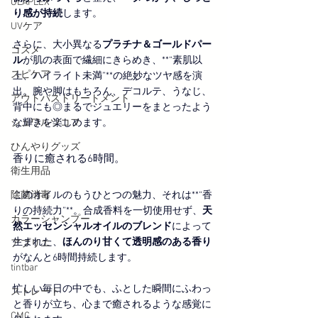
OLAPLEX
り感が持続
します。
UVケア
さらに、大小異なる
プラチナ＆ゴールドパー
コスメ
ル
が肌の表面で繊細にきらめき、**“素肌以
スピケア
上、ハイライト未満”**の絶妙なツヤ感を演
出。腕や脚はもちろん、デコルテ、うなじ、
アウトバストリートメント
背中にも◎まるでジュエリーをまとったよう
な輝きを楽しめます。
シュワルツコフ
ひんやりグッズ
香りに癒される6時間。
衛生用品
このオイルのもうひとつの魅力、それは**“香
除菌消毒
りの持続力”**。合成香料を一切使用せず、
天
カラーシャンプー
然エッセンシャルオイルのブレンド
によって
生まれた、
ほんのり甘くて透明感のある香り
アプリエ
がなんと6時間持続します。
tintbar
忙しい毎日の中でも、ふとした瞬間にふわっ
ストレート
と香りが立ち、心まで癒されるような感覚に
CMC