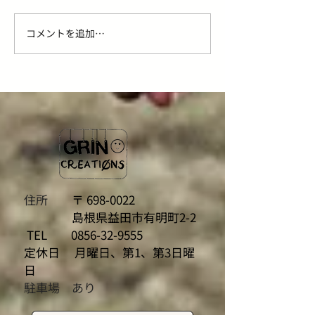
コメントを追加…
ステラボーテ ビューティ
V3ファンデシリ
フェイススティック Rinと
V3シャイニング
2.0の違い｜選び方を美容
ーション
師が解説
住所
〒
698-0022
島根県益田市有明町2-2
TEL
0856-32-9555
定休日 月曜日、第1、第3日曜
日
駐車場 あり