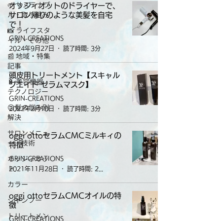
🌱 サステナブ
オッジィオットのドライヤーで、
ル・取り組み
サロン帰りのような美髪を自宅
で！
📸 ライフスタ
GRIN-CREATIONS
イル・その他
2024年9月27日
読了時間: 3分
📰 地域・特集
記事
頭皮用トリートメント【スキャル
🔋 美容機器・
プエイド セラムマスク】
テクノロジー
GRIN-CREATIONS
😣髪の悩み別
2022年2月10日
読了時間: 3分
解決
サロンメニュ
oggi ottoセラムCMCミルキィの
ー・技術
特徴
オッジィオッ
GRIN-CREATIONS
ト
2021年11月28日
読了時間: 2分
カラー
oggi ottoセラムCMCオイルの特
シャンプー
徴
トリートメン
GRIN-CREATIONS