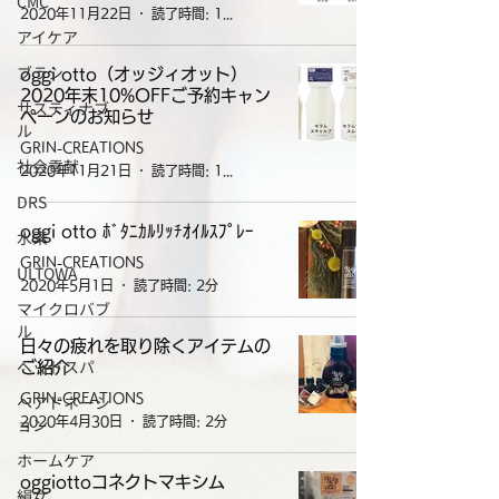
CMC
2020年11月22日
読了時間: 1分
アイケア
ブラシ
oggi otto（オッジィオット）
2020年末10%OFFご予約キャン
サスティナブ
ペーンのお知らせ
ル
GRIN-CREATIONS
社会貢献
2020年11月21日
読了時間: 1分
DRS
oggi otto ﾎﾞﾀﾆｶﾙﾘｯﾁｵｲﾙｽﾌﾟﾚｰ
水素
GRIN-CREATIONS
ULTOWA
2020年5月1日
読了時間: 2分
マイクロバブ
ル
日々の疲れを取り除くアイテムの
ヘッドスパ
ご紹介
GRIN-CREATIONS
ヘアドネーシ
ョン
2020年4月30日
読了時間: 2分
ホームケア
oggiottoコネクトマキシム
絹女