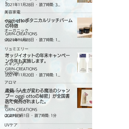
ト
2021年11月28日
読了時間: 3分
美容家電
ヴィラロドラ
oggi ottoボタニカルリッチバーム
の特徴
オーガニック
GRIN-CREATIONS
shu uemura
2021年11月28日
読了時間: 1分
リュミエリー
ナ
オッジイオットの年末キャンペー
ン今年も実施します。
スキンケア
GRIN-CREATIONS
THROW
2021年11月20日
読了時間: 1分
アロマ
ハンドケア
書籍「人生が変わる魔法のシャン
プー oggi ottoの秘密」が全国書
スタイリング
店で発売されました。
剤
GRIN-CREATIONS
OLAPLEX
2021年3月1日
読了時間: 1分
UVケア