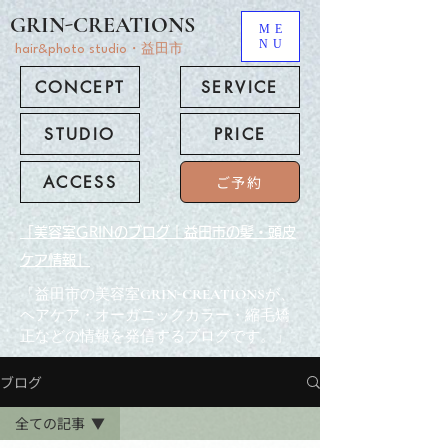
GRIN-CREATIONS
ME
NU
hair&photo studio・益田市
CONCEPT
SERVICE
STUDIO
PRICE
ACCESS
ご予約
「美容室GRINのブログ｜益田市の髪・頭皮
ケア情報」
「益田市の美容室GRIN-CREATIONSが、
ヘアケア・オーガニックカラー・縮毛矯
正などの情報を発信するブログです。」
ブログ
全ての記事