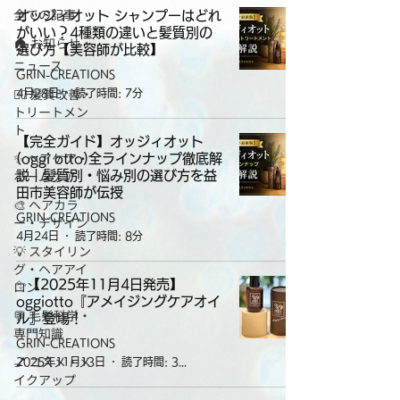
全ての記事
オッジィオット シャンプーはどれ
がいい？4種類の違いと髪質別の
🏠 お知らせ・
選び方【美容師が比較】
ニュース
GRIN-CREATIONS
💇‍♀️ 髪質改善・
4月28日
読了時間: 7分
トリートメン
ト
【完全ガイド】オッジィオット
✨ ヘアケア・
(oggi otto)全ラインナップ徹底解
ホームケア
説｜髪質別・悩み別の選び方を益
田市美容師が伝授
🎨 ヘアカラ
GRIN-CREATIONS
ー・デザイン
4月24日
読了時間: 8分
💡 スタイリン
グ・ヘアアイ
ロン
✨【2025年11月4日発売】
oggiotto『アメイジングケアオイ
💬 毛髪科学・
ル』登場！
専門知識
GRIN-CREATIONS
💅 コスメ・メ
2025年11月13日
読了時間: 3分
イクアップ