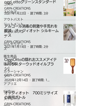
oggi ottoグリーンスタンダード
コスメ
GRIN-CREATIONS
スピケア
2021年1月22日
読了時間: 3分
アウトバスト
リートメント
アルコール消毒の刺激や手荒れを
軽減、オッジィオット シルキーム
シュワルツコ
ース
フ
GRIN-CREATIONS
ひんやりグッ
2021年1月14日
読了時間: 2分
ズ
衛生用品
OggiOttoの隠れおススメアイテ
除菌消毒
ム『ラスターウッドオイルブラ
シ』
カラーシャン
GRIN-CREATIONS
プー
2020年12月14日
読了時間: 1分
アプリエ
tintbar
オッジィオット 700ミリサイズ
の専用ボトル
ストレート
GRIN-CREATIONS