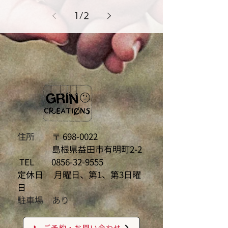
1
/
2
住所
〒
698-0022
島根県益田市有明町2-2
TEL
0856-32-9555
定休日 月曜日、第1、第3日曜
日
駐車場 あり
📞 ご予約・お問い合わせ