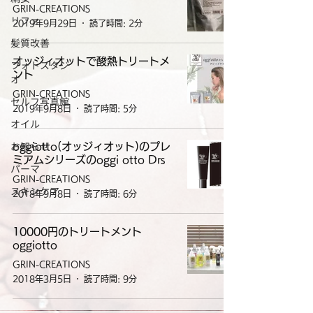
GRIN-CREATIONS
リファ
2019年9月29日
読了時間: 2分
髪質改善
オッジィオットで酸熱トリートメ
フォトスタジ
ント
オ
GRIN-CREATIONS
セルフ写真館
2019年9月8日
読了時間: 5分
オイル
お知らせ
oggiotto(オッジィオット)のプレ
ミアムシリーズのoggi otto Drs
パーマ
GRIN-CREATIONS
スキンケア
2018年9月8日
読了時間: 6分
10000円のトリートメント
oggiotto
GRIN-CREATIONS
2018年3月5日
読了時間: 9分