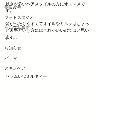
動きが多いヘアスタイルの方にオススメで
髪質改善
す。
フォトスタジオ
髪がへたりやすくてオイルやミルクはちょっ
セルフ写真館
と苦手という方にはこれがいいのではと思い
ます。
オイル
お知らせ
パーマ
スキンケア
セラムCMCミルキィー