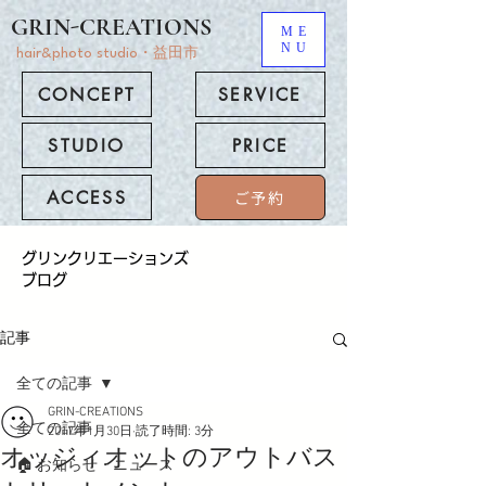
GRIN-CREATIONS
ME
NU
hair&photo studio・益田市
CONCEPT
SERVICE
STUDIO
PRICE
ACCESS
ご予約
​グリンクリエーションズ
ブログ
記事
全ての記事
GRIN-CREATIONS
全ての記事
2017年1月30日
読了時間: 3分
オッジィオットのアウトバス
🏠 お知らせ・ニュース