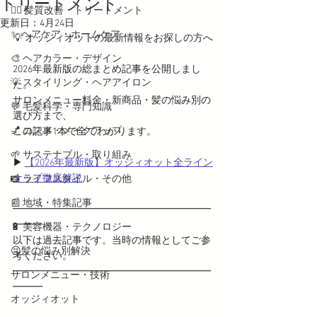
トリートメント
💇‍♀️ 髪質改善・トリートメント
更新日：
4月24日
✨ ヘアケア・ホームケア
💡 オッジィオットの最新情報をお探しの方へ
🎨 ヘアカラー・デザイン
2026年最新版の総まとめ記事を公開しまし
💡 スタイリング・ヘアアイロン
た。
サロンメニュー料金・新商品・髪の悩み別の
💬 毛髪科学・専門知識
選び方まで、
💅 コスメ・メイクアップ
この記事1本で全てわかります。
🌱 サステナブル・取り組み
▶ 
【2026年最新版】オッジィオット全ライン
ナップ徹底解説
📸 ライフスタイル・その他
📰 地域・特集記事
━━━━━━━━━━━━━━━━━━━━
━━━
🔋 美容機器・テクノロジー
以下は過去記事です。当時の情報としてご参
😣髪の悩み別解決
考ください。
━━━━━━━━━━━━━━━━━━━━
サロンメニュー・技術
━━━
オッジィオット