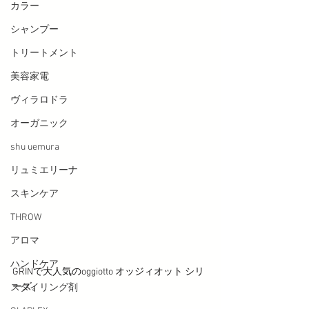
カラー
シャンプー
トリートメント
美容家電
ヴィラロドラ
オーガニック
shu uemura
リュミエリーナ
スキンケア
THROW
アロマ
ハンドケア
GRINで大人気のoggiotto オッジィオット シリ
ーズ。
スタイリング剤