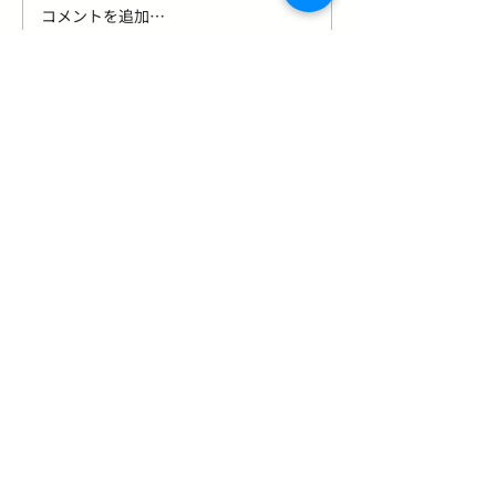
コメントを追加…
【夏の頭皮のニオイ・ベ
【夏はヘアカラ
タつきが気になる…原因と
ちしやすい？原
正しい洗い方を益田市の
ちのコツを益田
美容師が解説】
師が解説】
住所
〒
698-0022
島根県益田市有明町2-2
TEL
0856-32-9555
定休日 月曜日、第1、第3日曜
日
駐車場 あり
📞 ご予約・お問い合わせ