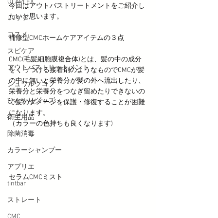
OLAPLEX
今回はアウトバストリートメントをご紹介し
たいと思います。
UVケア
コスメ
補修型CMCホームケアアイテムの３点
スピケア
CMC(毛髪細胞膜複合体)とは、髪の中の成分
アウトバストリートメント
をくっつける接着剤のようなものでCMCが髪
の中に無いと栄養分が髪の外へ流出したり、
シュワルツコフ
栄養分と栄養分をつなぎ留めたりできないの
ひんやりグッズ
で髪のダメージを保護・修復することが困難
になります。
衛生用品
（カラーの色持ちも良くなります)
除菌消毒
カラーシャンプー
アプリエ
セラムCMCミスト
tintbar
ストレート
CMC