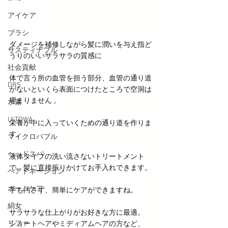
アイケア
ブラシ
ダメージを補修しながら髪に潤いを与え指ど
サスティナブル
うりのいいサラサラの質感に
社会貢献
体で言う所の血管を担う部分、血管の通り道
DRS
がないといくら表面につけたところで空洞は
埋まりません 。
水素
ULTOWA
栄養が中に入っていくための通り道を作りま
す。
マイクロバブル
ヘッドスパ
液体タイプの洗い流さないトリートメント
で、髪に直接振りかけてお手入れできます。
ヘアドネーション
ホームケア
手も汚さず、簡単にケアができますね。
絹女
サラサラな仕上がりがお好きな方に最適。
リファ
ショートヘアやミディアムヘアの方など、