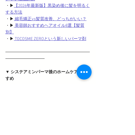
・▶
【2026年最新版】黒染め後に髪を明るく
する方法
・▶
 縮毛矯正vs髪質改善、どっちがいい？
・▶
 美容師おすすめヘアオイル8選【髪質
別】
・▶
 TOCOSME ZEROという新しいパーマ剤
────────────────────────────
─────────────
▼ システアミンパーマ後のホームケアにおす
すめ
オラプレックス No.4 ボンドメンテナンスシャ
ンプー 
ダメージ補修しながら洗う、パーマ・
カラー毛に特化したシャンプー。 
→ [
Amazon
で見る
]or[
楽天市場で見る
]
ミリ mm ワックスフォーム
 パーマのカール
をしっかりキープ。軽やかなテクスチャーの