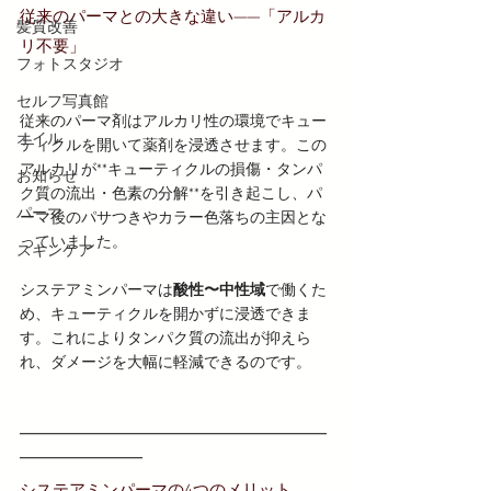
従来のパーマとの大きな違い——「アルカ
髪質改善
リ不要」
フォトスタジオ
セルフ写真館
従来のパーマ剤はアルカリ性の環境でキュー
オイル
ティクルを開いて薬剤を浸透させます。この
アルカリが**キューティクルの損傷・タンパ
お知らせ
ク質の流出・色素の分解**を引き起こし、パ
パーマ
ーマ後のパサつきやカラー色落ちの主因とな
っていました。
スキンケア
システアミンパーマは
酸性〜中性域
で働くた
め、キューティクルを開かずに浸透できま
す。これによりタンパク質の流出が抑えら
れ、ダメージを大幅に軽減できるのです。
━━━━━━━━━━━━━━━━━━━━
━━━━━━━━