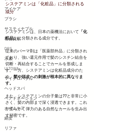
システアミンは「化粧品」に分類される
アイケア
成分
ブラシ
サスティナブル
システアミンは、日本の薬機法において
「化
粧品」
に分類される成分です。
社会貢献
DRS
従来のパーマ剤は「医薬部外品」に分類され
ており、強い還元作用で髪のシスチン結合を
水素
切断・再結合することでカールを形成しま
ULTOWA
す。一方、システアミンは化粧品成分のた
め、
髪や頭皮への刺激が根本的に異なりま
マイクロバブル
す。
ヘッドスパ
また、システアミンの分子量は
77
と非常に小
ヘアドネーション
さく、髪の内部まで深く浸透できます。これ
ホームケア
が柔らかく弾力のある自然なカールを生み出
す秘密です。
絹女
リファ