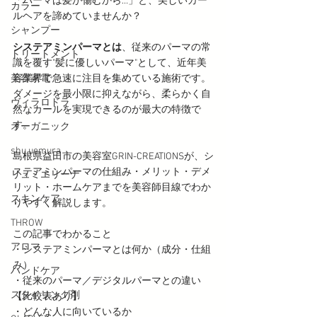
「パーマは髪が傷むから…」と、美しいカー
カラー
ルヘアを諦めていませんか？
シャンプー
システアミンパーマとは
、従来のパーマの常
トリートメント
識を覆す"髪に優しいパーマ"として、近年美
美容家電
容業界で急速に注目を集めている施術です。
ダメージを最小限に抑えながら、柔らかく自
ヴィラロドラ
然なカールを実現できるのが最大の特徴で
す。
オーガニック
shu uemura
島根県益田市の美容室GRIN-CREATIONSが、シ
ステアミンパーマの仕組み・メリット・デメ
リュミエリーナ
リット・ホームケアまでを美容師目線でわか
スキンケア
りやすく解説します。
THROW
この記事でわかること
アロマ
・システアミンパーマとは何か（成分・仕組
み）
ハンドケア
・従来のパーマ／デジタルパーマとの違い
スタイリング剤
【比較表あり】
・どんな人に向いているか