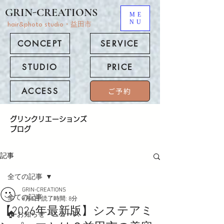
GRIN-CREATIONS
ME
NU
hair&photo studio・益田市
CONCEPT
SERVICE
STUDIO
PRICE
ACCESS
ご予約
​グリンクリエーションズ
ブログ
記事
全ての記事
GRIN-CREATIONS
全ての記事
6月5日
読了時間: 8分
【2026年最新版】システアミ
🏠 お知らせ・ニュース