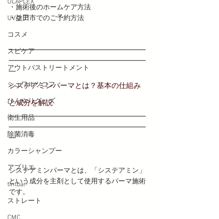
OLAPLEX
・施術後のホームケア方法
UVケア
・益田市でのご予約方法
コスメ
━━━━━━━━━━━━━━━━━━━━
スピケア
━━━━━━━━━━━━━━━━━━━━
アウトバストリートメント
━
シュワルツコフ
システアミンパーマとは？基本の仕組み
ひんやりグッズ
と成分を解説
━━━━━━━━━━━━━━━━━━━━
衛生用品
━━━━━━━━━━━━━━━━━━━━
除菌消毒
━
カラーシャンプー
アプリエ
システアミンパーマとは、「システアミン」
という成分を主剤として使用するパーマ施術
tintbar
です。
ストレート
CMC