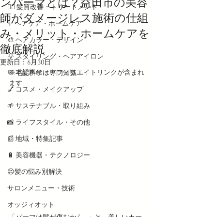
ンパーマとは？益田市の美容
💇‍♀️ 髪質改善・トリートメント
師がダメージレス施術の仕組
✨ ヘアケア・ホームケア
み・メリット・ホームケアを
🎨 ヘアカラー・デザイン
徹底解説
💡 スタイリング・ヘアアイロン
更新日：
6月30日
※本記事にはアフィリエイトリンクが含まれ
💬 毛髪科学・専門知識
ます
💅 コスメ・メイクアップ
🌱 サステナブル・取り組み
📸 ライフスタイル・その他
📰 地域・特集記事
🔋 美容機器・テクノロジー
😣髪の悩み別解決
サロンメニュー・技術
オッジィオット