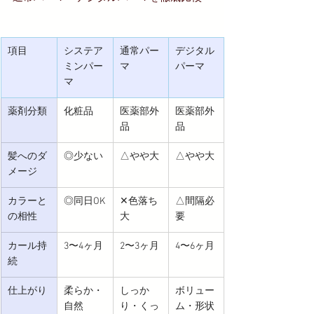
項目
システア
通常パー
デジタル
ミンパー
マ
パーマ
マ
薬剤分類
化粧品
医薬部外
医薬部外
品
品
髪へのダ
◎少ない
△やや大
△やや大
メージ
カラーと
◎同日OK
✕色落ち
△間隔必
の相性
大
要
カール持
3〜4ヶ月
2〜3ヶ月
4〜6ヶ月
続
仕上がり
柔らか・
しっか
ボリュー
自然
り・くっ
ム・形状