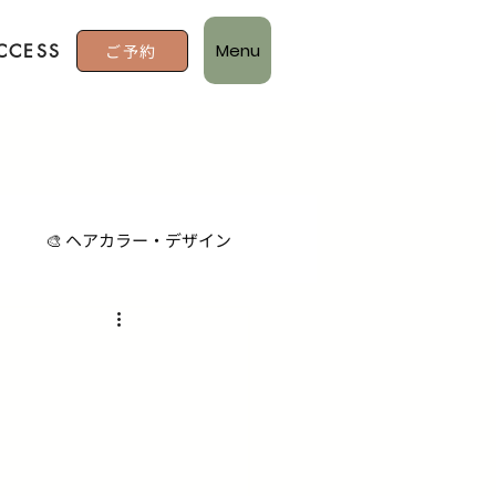
Menu
CCESS
ご予約
ア
🎨 ヘアカラー・デザイン
 サステナブル・取り組み
ス
悩み別解決