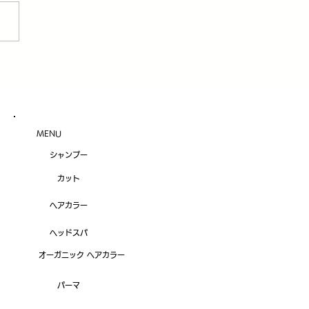
INが本気で選んだ！おすす
アバーム5選＆徹底比較
MENU
シャンプー
カット
ヘアカラー
ヘッドスパ
オーガニック ヘアカラー
パーマ