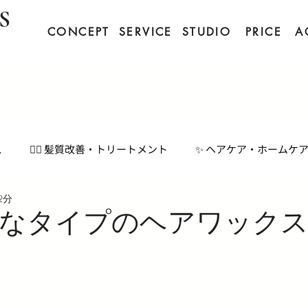
S
CONCEPT
SERVICE
STUDIO
PRICE
A
ス
💇‍♀️ 髪質改善・トリートメント
✨ ヘアケア・ホームケ
2分
💬 毛髪科学・専門知識
💅 コスメ・メイクアップ

なタイプのヘアワック
📰 地域・特集記事
🔋 美容機器・テクノロジー
😣髪の