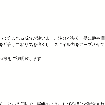
ジィオット
カラー
シャンプー
トリートメント
リュミエリーナ
スキンケア
THROW
アロマ
って含まれる成分が違います。油分が多く、髪に艶や潤
UVケア
コスメ
を配合して粘り気を強くし、スタイル力をアップさせて
特徴をご説明致します。
維」という意味で、繊維のように伸びる成分が配合され