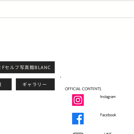
ラディアントと絹女KINUJOの
GR
違い【2026年最新版】｜どっ
めヘ
ちを買うべき？美容師が徹底
比較
２Fセルフ写真館BLANC
報
ギャラリー
OFFICIAL CONTENTS
Instagram
Facebook