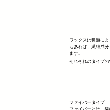
サロンメニュー・技術
オッ
オーガニック
shu uemura
ワックスは種類によ
スタイリング剤
OLAPLEX
もあれば、繊維成分
ます。
それぞれのタイプの
ファイバータイプ
ファイバーとは「繊