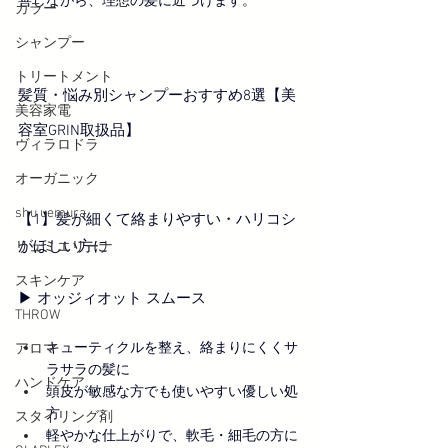
善しながら、理想の髪に近づけます。
カラー
シャンプー
トリートメント
髪質・悩み別シャンプーおすすめ8選【美
美容家電
容室GRIN取扱品】
ヴィラロドラ
オーガニック
shu uemura
【1】髪が細くて絡まりやすい・ハリコシ
がほしい方に
リュミエリーナ
スキンケア
▶︎ オッジィオット スムース
THROW
キューティクルを整え、絡まりにくくサ
アロマ
ラサラの髪に
ハンドケア
頭皮が敏感な方でも使いやすい優しい処
方
スタイリング剤
軽やかな仕上がりで、軟毛・細毛の方に