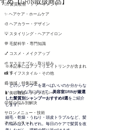
すめ【GRIN取扱商品】
💇‍♀️ 髪質改善・トリートメント
✨ ヘアケア・ホームケア
🎨 ヘアカラー・デザイン
💡 スタイリング・ヘアアイロン
💬 毛髪科学・専門知識
💅 コスメ・メイクアップ
🌱 サステナブル・取り組み
※本記事にはアフィリエイトリンクが含まれ
ます
📸 ライフスタイル・その他
📰 地域・特集記事
「どのシャンプーを選べばいいのか分からな
い…」そんな方に向けて、
美容室GRINが厳選
🔋 美容機器・テクノロジー
した髪質別シャンプーおすすめ8選
をご紹介
😣髪の悩み別解決
します。
サロンメニュー・技術
細毛・乾燥・うねり・頭皮トラブルなど、髪
オッジィオット
の悩みは人それぞれ。毎日のケアで髪質を改