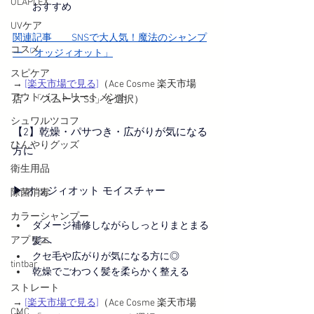
OLAPLEX
おすすめ
UVケア
関連記事　　
SNSで大人気！魔法のシャンプ
コスメ
ー 「オッジィオット」
スピケア
→ 
[楽天市場で見る]
（Ace Cosme 楽天市場
アウトバストリートメント
店・「スムース SS」を選択）
シュワルツコフ
【2】乾燥・パサつき・広がりが気になる
ひんやりグッズ
方に
衛生用品
▶︎ オッジィオット モイスチャー
除菌消毒
カラーシャンプー
ダメージ補修しながらしっとりまとまる
アプリエ
髪へ
クセ毛や広がりが気になる方に◎
tintbar
乾燥でごわつく髪を柔らかく整える
ストレート
→ 
[楽天市場で見る]
（Ace Cosme 楽天市場
CMC