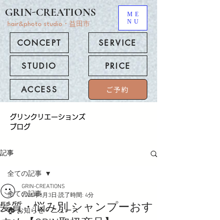
GRIN-CREATIONS
ME
NU
hair&photo studio・益田市
CONCEPT
SERVICE
STUDIO
PRICE
ACCESS
ご予約
​グリンクリエーションズ
ブログ
記事
全ての記事
GRIN-CREATIONS
全ての記事
2025年8月3日
読了時間: 4分
髪質・悩み別 シャンプーおす
🏠 お知らせ・ニュース