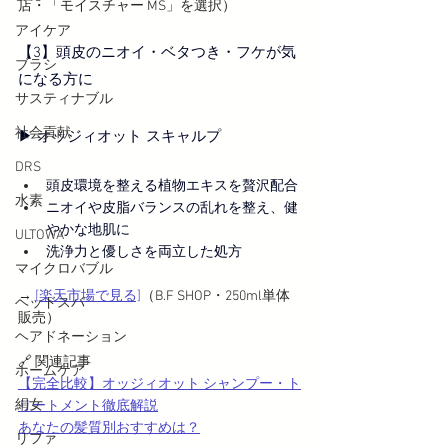
店・「モイスチャー MS」を選択）
アイケア
【3】頭皮のニオイ・ベタつき・フケが気
ブラシ
になる方に
サスティナブル
社会貢献
▶︎ オッジィオット スキャルプ
DRS
頭皮環境を整える植物エキスを贅沢配合
水素
ニオイや皮脂バランスの乱れを整え、健
やかな地肌に
ULTOWA
洗浄力と優しさを両立した処方
マイクロバブル
→ 
[楽天市場で見る]
（B.F SHOP・250ml単体
ヘッドスパ
販売）
ヘアドネーション
🔗 関連記事
ホームケア
【完全比較】オッジィオット シャンプー・ト
絹女
リートメント徹底解説
あなたの髪質別おすすめは？
リファ