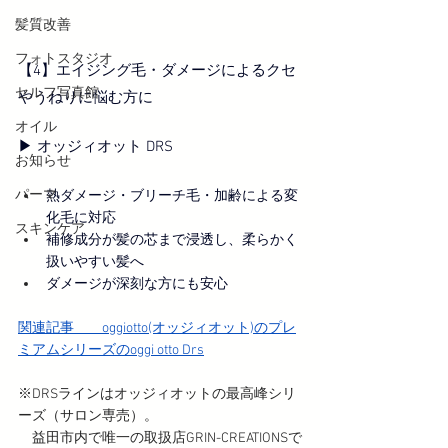
髪質改善
フォトスタジオ
【4】エイジング毛・ダメージによるクセ
セルフ写真館
やうねりに悩む方に
オイル
▶︎ オッジィオット DRS
お知らせ
パーマ
熱ダメージ・ブリーチ毛・加齢による変
化毛に対応
スキンケア
補修成分が髪の芯まで浸透し、柔らかく
扱いやすい髪へ
ダメージが深刻な方にも安心
関連記事　　
oggiotto(オッジィオット)のプレ
ミアムシリーズのoggi otto Drs
※DRSラインはオッジィオットの最高峰シリ
ーズ（サロン専売）。
　益田市内で唯一の取扱店GRIN-CREATIONSで