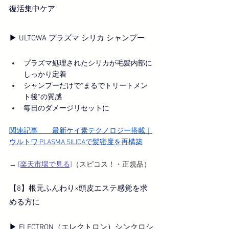
復活集中ケア
▶︎ ULTOWA プラズマ シリカ シャンプー
プラズマ処理されたシリカが毛髪内部に
しっかり定着
シャンプーだけで“まるでトリートメン
ト後”の質感
毎日のダメージリセットに
関連記事　　
最新ケイ素テクノロジー搭載｜
ウルトワ PLASMA SILICAで髪密度を再構築
→ 
[楽天市場で見る]
（スピコス！・正規品）
【8】根元ふんわり×頭皮エステ感覚を求
める方に
▶︎ ELECTRON（エレクトロン）シンクロシ