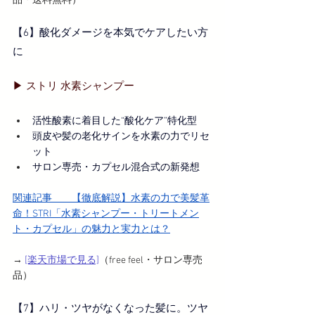
品・送料無料）
【6】酸化ダメージを本気でケアしたい方
に
▶︎ ストリ 水素シャンプー
活性酸素に着目した“酸化ケア”特化型
頭皮や髪の老化サインを水素の力でリセ
ット
サロン専売・カプセル混合式の新発想
関連記事　　
【徹底解説】水素の力で美髪革
命！STRI「水素シャンプー・トリートメン
ト・カプセル」の魅力と実力とは？
→ 
[楽天市場で見る]
（free feel・サロン専売
品）
【7】ハリ・ツヤがなくなった髪に。ツヤ