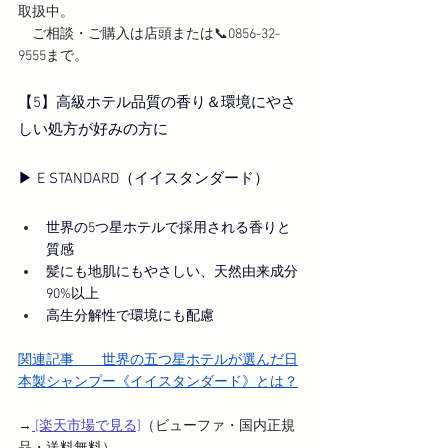
取扱中。
　ご相談・ご購入は店頭または📞0856-32-
9555まで。
【5】高級ホテル品質の香り＆環境にやさ
しい処方が好みの方に
▶︎ E STANDARD（イイスタンダード）
世界の5つ星ホテルで採用される香りと
質感
髪にも地肌にもやさしい、天然由来成分
90%以上
高生分解性で環境にも配慮
関連記事　　
世界の五つ星ホテルが選んだ日
本製シャンプー《イイスタンダード》とは？
→
 [楽天市場で見る]
（ビューファ・国内正規