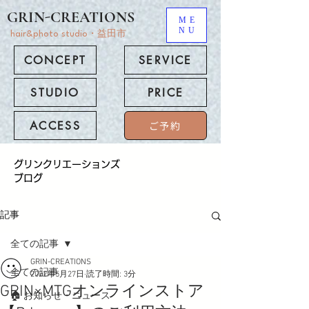
GRIN-CREATIONS
ME
NU
hair&photo studio・益田市
CONCEPT
SERVICE
STUDIO
PRICE
ACCESS
ご予約
​グリンクリエーションズ
ブログ
記事
全ての記事
GRIN-CREATIONS
全ての記事
2022年5月27日
読了時間: 3分
GRIN×MTGオンラインストア
🏠 お知らせ・ニュース