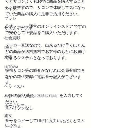
くとサロンよりもお得に商品を購入すること
も可能ですので、サロンで体験して気になっ
アイケア
ていた商品の購入に是非ご活用ください。
ブラシ
公式メーカー運営のオンラインストア ですの
サスティナブル
で安心して正規品をご購入いただけます。
社会貢献
メーカー直送なので、出来るだけ早くほとん
DRS
どの商品が送料無料でお客様のもとにお届け
水素
できるシステムとなっております。
ULTOWA
提携サロン等の紹介がなければ会員登録でき
マイクロバブル
ないので、登録に電話番号記入がございま
す。
ヘッドスパ
GRINの電話番号 [ 0856329555 ] を入力してく
ヘアドネーション
ださい。
ホームケア
※ハイフンなし　
絹女
番号をコピーしてLINEに入力いただくとスム
リファ
ーズです。