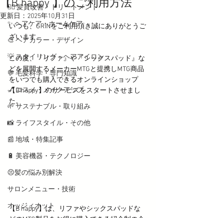
【B happy 】のご利用方法
💇‍♀️ 髪質改善・トリートメント
更新日：
2025年10月31日
✨ ヘアケア・ホームケア
いつも、GRINをご利用頂き誠にありがとうご
ざいます。
🎨 ヘアカラー・デザイン
💡 スタイリング・ヘアアイロン
この度、『リファ』や『シックスパッド』な
どを展開するメーカーMTGと提携しMTG商品
💬 毛髪科学・専門知識
をいつでも購入できるオンラインショップ
💅 コスメ・メイクアップ
【B happy】のサービスをスタートさせまし
た。
🌱 サステナブル・取り組み
📸 ライフスタイル・その他
📰 地域・特集記事
🔋 美容機器・テクノロジー
😣髪の悩み別解決
サロンメニュー・技術
オッジィオット
【B happy】は、リファやシックスパッドな