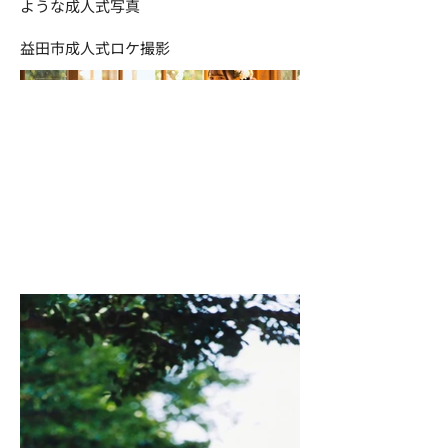
ような成人式写真
益田市成人式ロケ撮影