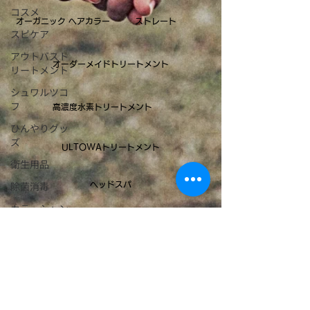
コスメ
オーガニック ヘアカラー
ストレート​
スピケア
アウトバスト
オーダーメイドトリートメント
リートメント
シュワルツコ
フ
高濃度水素トリートメント
ひんやりグッ
ズ
ULTOWAトリートメント
衛生用品
除菌消毒
ヘッドスパ
カラーシャン
プー
アプリエ
OFFICIAL CONTENTS
tintbar
Instagram
ストレート