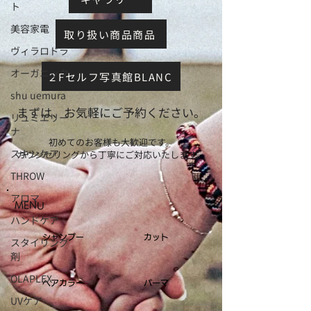
ト
美容家電
取り扱い商品商品
ヴィラロドラ
オーガニック
２Fセルフ写真館BLANC
shu uemura
まずは、お気軽にご予約ください。
リュミエリー
ナ
初めてのお客様も大歓迎です。
スキンケア
カウンセリングから丁寧にご対応いたします。
THROW
アロマ
MENU
ハンドケア
シャンプー
カット
スタイリング
剤
OLAPLEX
ヘアカラー
パーマ
UVケア