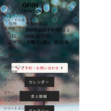
🌱 サステナブ
ル・取り組み
📸 ライフスタ
イル・その他
住所
〒
698-0022
📰 地域・特集
島根県益田市有明町2-2
記事
TEL
0856-32-9555
🔋 美容機器・
定休日 月曜日、第1、第3日曜
テクノロジー
日
😣髪の悩み別
駐車場 あり
解決
サロンメニュ
📞 ご予約・お問い合わせ
ー・技術
オッジィオッ
カレンダー
ト
カラー
求人情報
シャンプー
トリートメン
ギャラリー