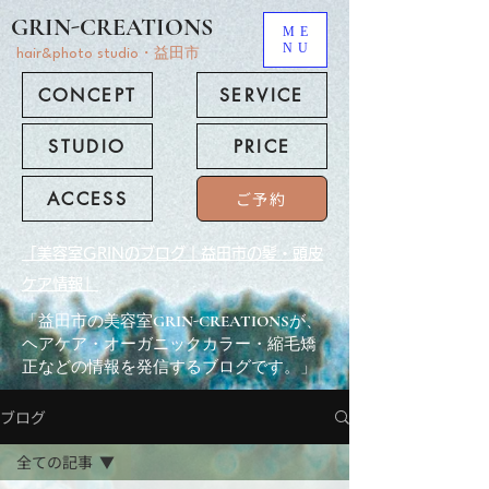
GRIN-CREATIONS
ME
NU
hair&photo studio・益田市
CONCEPT
SERVICE
STUDIO
PRICE
ACCESS
ご予約
「美容室GRINのブログ｜益田市の髪・頭皮
ケア情報」
「益田市の美容室GRIN-CREATIONSが、
ヘアケア・オーガニックカラー・縮毛矯
正などの情報を発信するブログです。」
ブログ
全ての記事