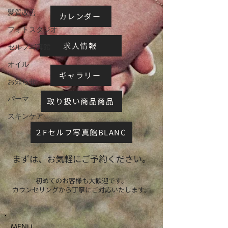
髪質改善
カレンダー
フォトスタジオ
求人情報
セルフ写真館
オイル
ギャラリー
お知らせ
パーマ
取り扱い商品商品
スキンケア
２Fセルフ写真館BLANC
まずは、お気軽にご予約ください。
初めてのお客様も大歓迎です。
カウンセリングから丁寧にご対応いたします。
MENU