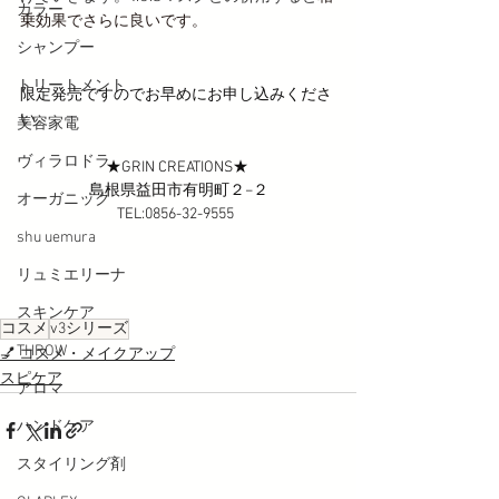
カラー
乗効果でさらに良いです。
シャンプー
トリートメント
限定発売ですのでお早めにお申し込みくださ
い。
美容家電
ヴィラロドラ
★GRIN CREATIONS★ 
島根県益田市有明町２−２
オーガニック
TEL:0856-32-9555  
shu uemura
リュミエリーナ
スキンケア
コスメ
v3シリーズ
THROW
💅 コスメ・メイクアップ
スピケア
アロマ
ハンドケア
スタイリング剤