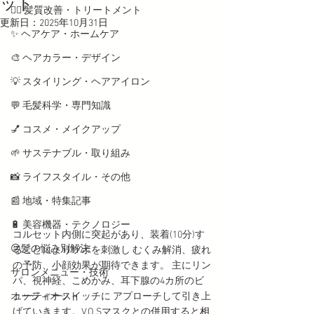
ット
💇‍♀️ 髪質改善・トリートメント
更新日：
2025年10月31日
✨ ヘアケア・ホームケア
🎨 ヘアカラー・デザイン
💡 スタイリング・ヘアアイロン
💬 毛髪科学・専門知識
💅 コスメ・メイクアップ
🌱 サステナブル・取り組み
📸 ライフスタイル・その他
📰 地域・特集記事
🔋 美容機器・テクノロジー
コルセット内側に突起があり、装着(10分)す
😣髪の悩み別解決
ることによりツボを刺激し むくみ解消、疲れ
の予防、小顔効果が期待できます。 主にリン
サロンメニュー・技術
パ、視神経、こめかみ、耳下腺の4カ所のビ
オッジィオット
ューティースイッチに アプローチして引き上
げていきます。V.O.Sマスクとの併用すると
相