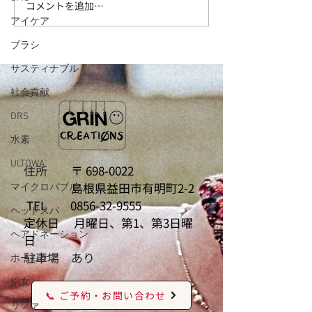
コメントを追加…
ステラボーテ ビューティ
夏肌に、まとう
アイケア
フェイススティック Rinと
い。期間限定【LO
2.0の違い｜選び方を美容
マリングボディ
ブラシ
師が解説
登場！
サスティナブル
社会貢献
DRS
水素
ULTOWA
住所
〒
698-0022
島根県益田市有明町2-2
マイクロバブル
TEL
0856-32-9555
ヘッドスパ
定休日 月曜日、第1、第3日曜
ヘアドネーション
日
駐車場 あり
ホームケア
絹女
📞 ご予約・お問い合わせ
リファ