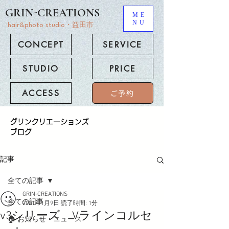
GRIN-CREATIONS
ME
NU
hair&photo studio・益田市
CONCEPT
SERVICE
STUDIO
PRICE
ACCESS
ご予約
​グリンクリエーションズ
ブログ
記事
全ての記事
GRIN-CREATIONS
全ての記事
2021年1月9日
読了時間: 1分
v3シリーズ Vラインコルセ
🏠 お知らせ・ニュース