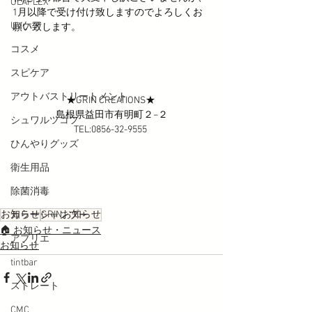
OLAPLEX
1月以降で受け付け致しますのでよろしくお
UVケア
願い致します。
コスメ
スピケア
アウトバストリートメント
★GRIN CREATIONS★ 
島根県益田市有明町２−２
シュワルツコフ
TEL:0856-32-9555 
ひんやりグッズ
衛生用品
除菌消毒
お知らせ
GRINお知らせ
カラーシャンプー
🏠 お知らせ・ニュース
アプリエ
お知らせ
tintbar
ストレート
CMC