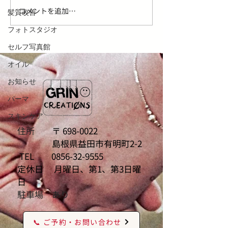
コメントを追加…
ご新規のお客様の受付を
髪質改善
再開いたします。
フォトスタジオ
セルフ写真館
オイル
お知らせ
パーマ
スキンケア
住所
〒
698-0022
島根県益田市有明町2-2
TEL
0856-32-9555
定休日 月曜日、第1、第3日曜
日
駐車場 あり
📞 ご予約・お問い合わせ