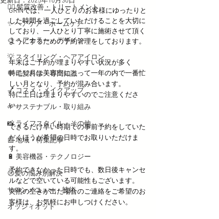
更新日：
2025年10月30日
💇‍♀️ 髪質改善・トリートメント
GRINでは、一人ひとりのお客様にゆったりと
した時間を過ごしていただけることを大切に
✨ ヘアケア・ホームケア
しており、一人ひとり丁寧に施術させて頂く
🎨 ヘアカラー・デザイン
ようにするための予約管理をしております。
💡 スタイリング・ヘアアイロン
年末はご予約が埋まりやすい状況が多く
特に12月は美容室にとって一年の内で一番忙
💬 毛髪科学・専門知識
しい月となり、予約が混み合います。
💅 コスメ・メイクアップ
特に土日は埋まりやすいのでご注意くださ
い。
🌱 サステナブル・取り組み
📸 ライフスタイル・その他
できるだけ早い時期での事前予約をしていた
だくほうが希望の日時でお取りいただけま
📰 地域・特集記事
す。
🔋 美容機器・テクノロジー
予約できなかった日時でも、数日後キャンセ
😣髪の悩み別解決
ルなどで空いている可能性もございます。
サロンメニュー・技術
突然の空きが出た場合のご連絡をご希望のお
客様は、お気軽にお申しつけください。
オッジィオット