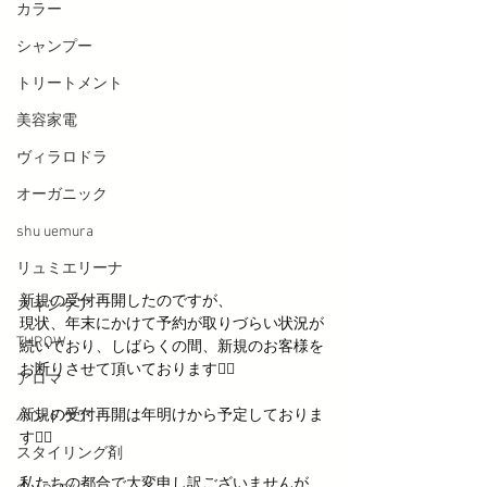
カラー
シャンプー
トリートメント
美容家電
ヴィラロドラ
オーガニック
shu uemura
リュミエリーナ
新規の受付再開したのですが、 
スキンケア
現状、年末にかけて予約が取りづらい状況が
THROW
続いており、しばらくの間、新規のお客様を
お断りさせて頂いております🙇‍♂️ 
アロマ
新規の受付再開は年明けから予定しておりま
ハンドケア
す🙇‍♂️
スタイリング剤
私たちの都合で大変申し訳ございませんが、